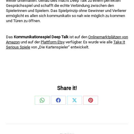
weiter unterhalten. Genau dies macht Deep Talk zu einem perfekten
Gesprächsspiel und schafft die echte Verbindung zwischen den
Spielerinnen und Spielern. Das Spielprinzip ohne Gewinner und Verlierer
ermöglicht es allen sich kommunikativ so nah wie möglich zu kommen
und Türen zu öffnen.
Das
Kommunikationsspiel Deep Talk
ist auf den
Onlinemarktplätzen von
Amazon
und auf der
Plattform Etsy
verfügbar. Es wurde wie alle
Take It
Serious Spiele
von „Die Kartenspieler“ entwickelt.
Share it!
Share
Share
Share
Share
on
on
on
on
WhatsApp
Facebook
X
Pinterest
Kommentarnavigation