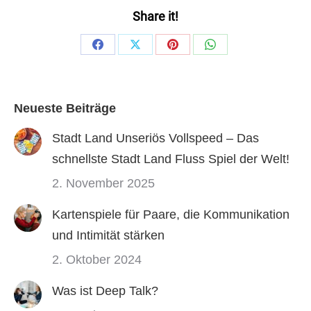
Share it!
Share
Share
Share
Share
on
on
on
on
Facebook
X
Pinterest
WhatsApp
Neueste Beiträge
Stadt Land Unseriös Vollspeed – Das
schnellste Stadt Land Fluss Spiel der Welt!
2. November 2025
Kartenspiele für Paare, die Kommunikation
und Intimität stärken
2. Oktober 2024
Was ist Deep Talk?