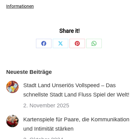
Informationen
Share it!
Share
Share
Share
Share
on
on
on
on
Facebook
X
Pinterest
WhatsApp
Neueste Beiträge
Stadt Land Unseriös Vollspeed – Das
schnellste Stadt Land Fluss Spiel der Welt!
2. November 2025
Kartenspiele für Paare, die Kommunikation
und Intimität stärken