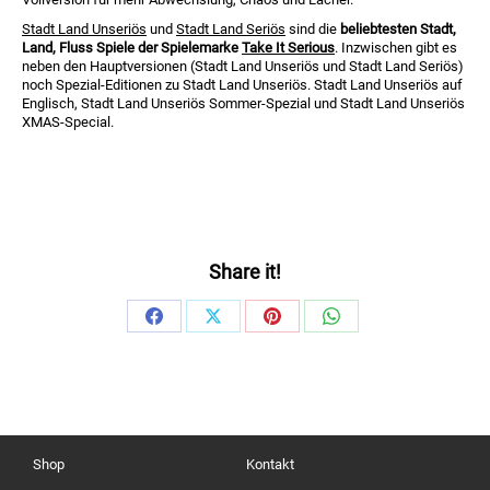
Stadt Land Unseriös
und
Stadt Land Seriös
sind die
beliebtesten Stadt,
Land, Fluss Spiele der Spielemarke
Take It Serious
. Inzwischen gibt es
neben den Hauptversionen (Stadt Land Unseriös und Stadt Land Seriös)
noch Spezial-Editionen zu Stadt Land Unseriös. Stadt Land Unseriös auf
Englisch, Stadt Land Unseriös Sommer-Spezial und Stadt Land Unseriös
XMAS-Special.
Share it!
Share
Share
Share
Share
on
on
on
on
Facebook
X
Pinterest
WhatsApp
Shop
Kontakt