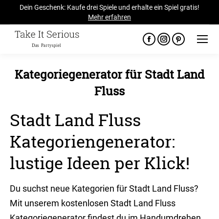
Dein Geschenk: Kaufe drei Spiele und erhalte ein Spiel gratis!
Mehr erfahren
Facebook
Instagram
Pinterest
page
page
page
opens
opens
opens
Kategoriegenerator für Stadt Land
in
in
in
Fluss
new
new
new
Sie befinden sich hier:
window
window
window
Stadt Land Fluss
Kategoriengenerator:
lustige Ideen per Klick!
Du suchst neue Kategorien für Stadt Land Fluss?
Mit unserem kostenlosen Stadt Land Fluss
Kategoriegenerator findest du im Handumdrehen