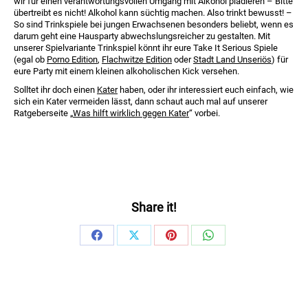
wir für einen verantwortungsvollen Umgang mit Alkohol plädieren – Bitte
übertreibt es nicht! Alkohol kann süchtig machen. Also trinkt bewusst! –
So sind Trinkspiele bei jungen Erwachsenen besonders beliebt, wenn es
darum geht eine Hausparty abwechslungsreicher zu gestalten. Mit
unserer Spielvariante Trinkspiel könnt ihr eure Take It Serious Spiele
(egal ob
Porno Edition
,
Flachwitze Edition
oder
Stadt Land Unseriös
) für
eure Party mit einem kleinen alkoholischen Kick versehen.
Solltet ihr doch einen
Kater
haben, oder ihr interessiert euch einfach, wie
sich ein Kater vermeiden lässt, dann schaut auch mal auf unserer
Ratgeberseite „
Was hilft wirklich gegen Kater
“ vorbei.
Share it!
Share
Share
Share
Share
on
on
on
on
Facebook
X
Pinterest
WhatsApp