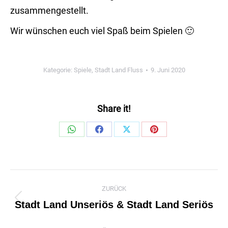
zusammengestellt.
Wir wünschen euch viel Spaß beim Spielen 🙂
Kategorie:
Spiele
,
Stadt Land Fluss
9. Juni 2020
Share it!
Share
Share
Share
Share
on
on
on
on
WhatsApp
Facebook
X
Pinterest
Kommentarnavigation
ZURÜCK
Stadt Land Unseriös & Stadt Land Seriös
Vorheriger
Beitrag: