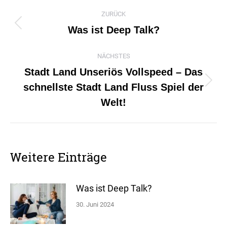
Kommentarnavigation
ZURÜCK
Was ist Deep Talk?
Vorheriger
Beitrag:
NÄCHSTES
Stadt Land Unseriös Vollspeed – Das
schnellste Stadt Land Fluss Spiel der
Nächster
Welt!
Beitrag:
Weitere Einträge
Was ist Deep Talk?
30. Juni 2024