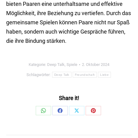
bieten Paaren eine unterhaltsame und effektive
Möglichkeit, ihre Beziehung zu vertiefen. Durch das
gemeinsame Spielen können Paare nicht nur Spaß
haben, sondern auch wichtige Gespräche führen,
die ihre Bindung stärken.
Kategorie:
Deep Talk
,
Spiele
2. Oktober 2024
Schlagwörter:
Deep Talk
Freundschaft
Liebe
Share it!
Share
Share
Share
Share
on
on
on
on
WhatsApp
Facebook
X
Pinterest