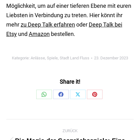
Möglichkeit, um auf einer tieferen Ebene mit euren
Liebsten in Verbindung zu treten. Hier könnt ihr
mehr
zu Deep Talk erfahren
oder
Deep Talk bei
Etsy
und
Amazon
bestellen.
Kategorie:
Anlässe
,
Spiele
,
Stadt Land Fluss
23. Dezember 2023
Share it!
Share
Share
Share
Share
on
on
on
on
WhatsApp
Facebook
X
Pinterest
Kommentarnavigation
ZURÜCK