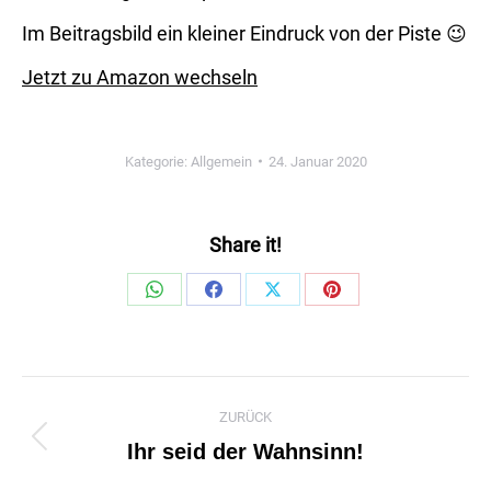
Im Beitragsbild ein kleiner Eindruck von der Piste 😉
Jetzt zu Amazon wechseln
Kategorie:
Allgemein
24. Januar 2020
Share it!
Share
Share
Share
Share
on
on
on
on
WhatsApp
Facebook
X
Pinterest
Kommentarnavigation
ZURÜCK
Ihr seid der Wahnsinn!
Vorheriger
Beitrag: