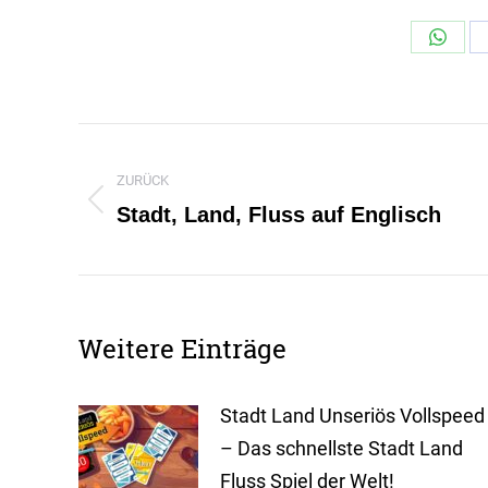
Share
on
Whats
Kommentarnavigation
ZURÜCK
Stadt, Land, Fluss auf Englisch
Vorheriger
Beitrag:
Weitere Einträge
Stadt Land Unseriös Vollspeed
– Das schnellste Stadt Land
Fluss Spiel der Welt!