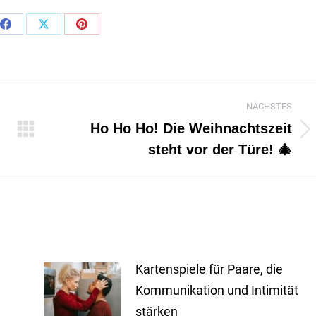
Share
Share
Share
on
on
on
App
Facebook
X
Pinterest
NÄCHSTES
Ho Ho Ho! Die Weihnachtszeit
Nächster
steht vor der Türe! 🎄
Beitrag:
Kartenspiele für Paare, die
Kommunikation und Intimität
stärken