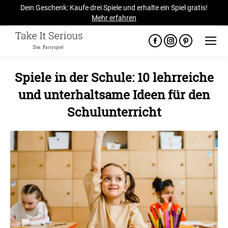
Dein Geschenk: Kaufe drei Spiele und erhalte ein Spiel gratis!
Mehr erfahren
Facebook
Instagram
Pinterest
page
page
page
opens
opens
opens
Spiele in der Schule: 10 lehrreiche
in
in
in
und unterhaltsame Ideen für den
new
new
new
Schulunterricht
window
window
window
Sie befinden sich hier: