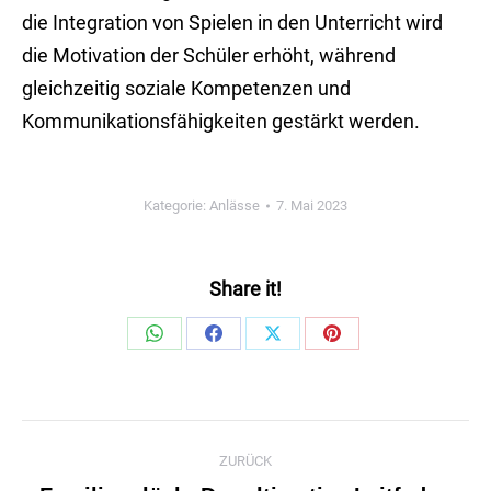
die Integration von Spielen in den Unterricht wird
die Motivation der Schüler erhöht, während
gleichzeitig soziale Kompetenzen und
Kommunikationsfähigkeiten gestärkt werden.
Kategorie:
Anlässe
7. Mai 2023
Share it!
Share
Share
Share
Share
on
on
on
on
WhatsApp
Facebook
X
Pinterest
Kommentarnavigation
ZURÜCK