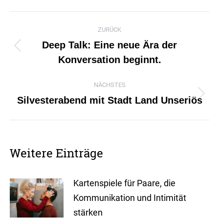
WhatsApp
Facebook
X
Pinterest
Kommentarnavigation
ZURÜCK
Deep Talk: Eine neue Ära der
Vorheriger
Konversation beginnt.
Beitrag:
NÄCHSTES
Silvesterabend mit Stadt Land Unseriös
Nächster
Beitrag:
Weitere Einträge
Kartenspiele für Paare, die
Kommunikation und Intimität
stärken