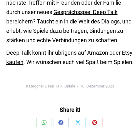
nächste Treffen mit Freunden oder der Familie
durch unser neues
Gesprächsspiel Deep Talk
bereichern? Taucht ein in die Welt des Dialogs, und
erlebt, wie Spiele dazu beitragen, Bindungen zu
stärken und echte Verbindungen zu schaffen.
Deep Talk könnt ihr übrigens
auf Amazon
oder
Etsy
kaufen
. Wir wünschen euch viel Spaß beim Spielen.
Kategorie:
Deep Talk
,
Spiele
16. Dezember 2023
Share it!
Share
Share
Share
Share
on
on
on
on