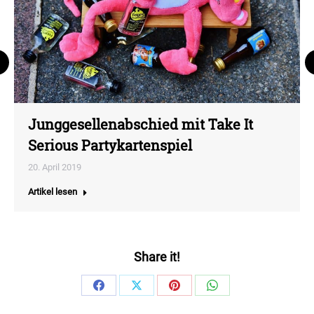
Junggesellenabschied mit Take It
Serious Partykartenspiel
20. April 2019
Artikel lesen
Share it!
Share
Share
Share
Share