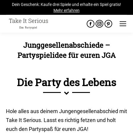
Dein Geschenk: Kaufe drei Spiele und erhalte ein Spiel gratis!
Mehr erfahren
Facebook
Instagram
Pinterest
page
page
page
opens
opens
opens
Junggesellenabschiede –
in
in
in
Partyspielidee für euren JGA
new
new
new
Sie befinden sich hier:
window
window
window
Die Party des Lebens
Hole alles aus deinem Jungengesellenabschied mit
Take It Serious. Lasst es richtig fetzen und holt
euch den Partyspaß für euren JGA!