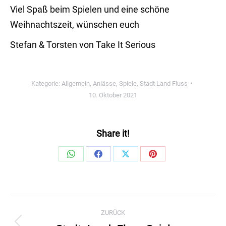
Viel Spaß beim Spielen und eine schöne
Weihnachtszeit, wünschen euch
Stefan & Torsten von Take It Serious
Kategorie:
Allgemein
,
Anlässe
,
Spiele
,
Stadt Land Fluss
10. Oktober 2021
Share it!
Share
Share
Share
Share
on
on
on
on
WhatsApp
Facebook
X
Pinterest
Kommentarnavigation
ZURÜCK