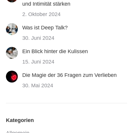
und Intimität stärken
2. Oktober 2024
Was ist Deep Talk?
30. Juni 2024
Ein Blick hinter die Kulissen
15. Juni 2024
Die Magie der 36 Fragen zum Verlieben
30. Mai 2024
Kategorien