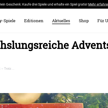
Dein Geschenk: Kaufe drei Spiele und erhalte ein Spiel gratis!
Mehr erfahre
y-Spiele
Editionen
Aktuelles
Shop
Für 
hslungsreiche Advents
t – Trotz…