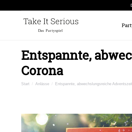
Part
Entspannte, abwec
Corona
Sie befinden sich hier:
Start
Anlässe
Entspannte, abwechslungsreiche Adventszei