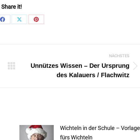
Share it!
Share
Share
Share
on
on
on
App
Facebook
X
Pinterest
NÄCHSTES
Unnützes Wissen – Der Ursprung
Nächster
des Kalauers / Flachwitz
Beitrag:
Wichteln in der Schule – Vorlage
fürs Wichteln