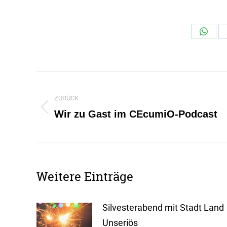
Share
on
Whats
Kommentarnavigation
ZURÜCK
Wir zu Gast im CEcumiO-Podcast
Vorheriger
Beitrag:
Weitere Einträge
Silvesterabend mit Stadt Land
Unseriös